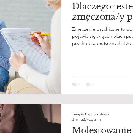
Dlaczego jest
zmęczona/y p
Zmęczenie psychiczne to doś
pojawia się w gabinetach ps
psychoterapeutycznych. Osob
mówią: „nic szczególnego się 
„jestem zmęczona, mimo że
nie przestaje pracować”. Warto podkreślić, że zmęczenie
psychiczne nie jest „słabośc
często złożony — że organizm
przeciążenia.
Terapia Traumy i Stresu
3 minut(y) czytania
Molestowanie 