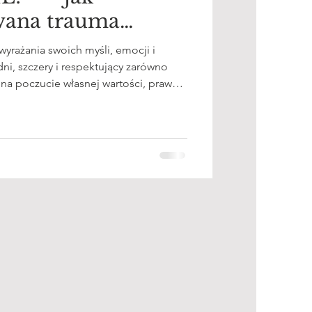
wana trauma
ertywność
yrażania swoich myśli, emocji i
i, szczery i respektujący zarówno
 ona poczucie własnej wartości, prawo
zekonanie: „mam znaczenie”. Dla
umatycznymi to założenie bywa jednak