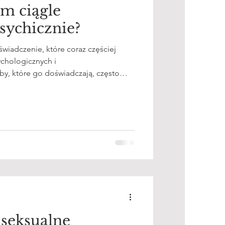
em ciągle
sychicznie?
wiadczenie, które coraz częściej
ychologicznych i
y, które go doświadczają, często
nie dzieje, a ja nie mam siły żyć”,
 odpoczywam”, „moja głowa nigdy
ią” ani „lenistwem”. To sygnał —
 i psychika funkcjonują w stanie
seksualne