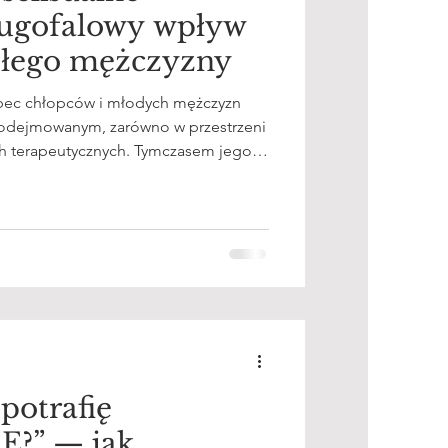
słego mężczyzny
bec chłopców i młodych mężczyzn
podejmowanym, zarówno w przestrzeni
ach terapeutycznych. Tymczasem jego
okie, długotrwałe i wielowymiarowe,
 emocjonalne, relacyjne i
żczyzny. W niniejszym artykule
 ujęcie tego zjawiska, ze
 jego długofalowych skutków.
potrafię
E?” — jak