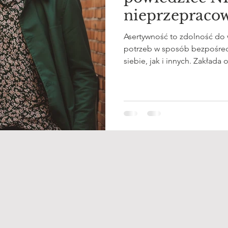
nieprzepraco
wpływa na as
Asertywność to zdolność do w
potrzeb w sposób bezpośredn
siebie, jak i innych. Zakłada
do granic oraz wewnętrzne pr
osób z doświadczeniami tra
trudne do przyjęcia.