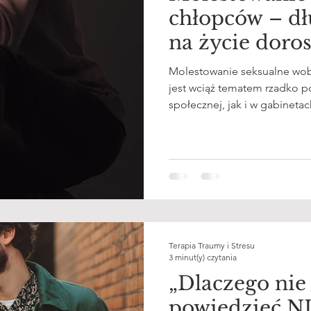
chłopców – długofalowy wpływ
na życie doro
Molestowanie seksualne wo
jest wciąż tematem rzadko 
społecznej, jak i w gabinet
konsekwencje mogą być głęb
wpływając na funkcjonowanie
tożsamościowe dorosłego mę
przedstawiam psychologiczne
szczególnym uwzględnieniem
Terapia Traumy i Stresu
3 minut(y) czytania
„Dlaczego nie 
powiedzieć NI