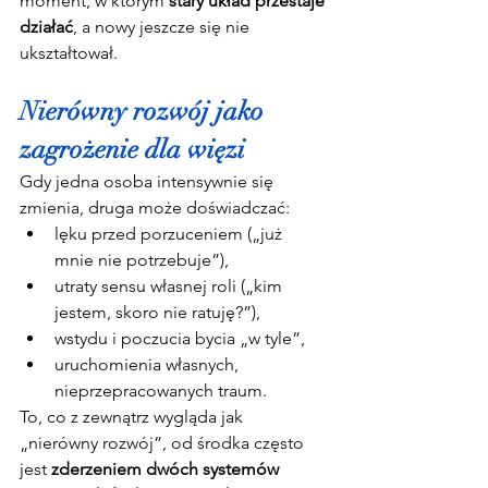
moment, w którym 
stary układ przestaje 
działać
, a nowy jeszcze się nie 
ukształtował.
Nierówny rozwój jako 
zagrożenie dla więzi
Gdy jedna osoba intensywnie się 
zmienia, druga może doświadczać:
lęku przed porzuceniem („już 
mnie nie potrzebuje”),
utraty sensu własnej roli („kim 
jestem, skoro nie ratuję?”),
wstydu i poczucia bycia „w tyle”,
uruchomienia własnych, 
nieprzepracowanych traum.
To, co z zewnątrz wygląda jak 
„nierówny rozwój”, od środka często 
jest 
zderzeniem dwóch systemów 