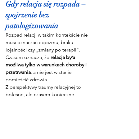
Gdy relacja się rozpada – 
spojrzenie bez 
patologizowania
Rozpad relacji w takim kontekście nie 
musi oznaczać egoizmu, braku 
lojalności czy „zmiany po terapii”. 
Czasem oznacza, że 
relacja była 
możliwa tylko w warunkach choroby i 
przetrwania
, a nie jest w stanie 
pomieścić zdrowia.
Z perspektywy traumy relacyjnej to 
bolesne, ale czasem konieczne 
przejście:
od więzi opartej na lęku
do relacji (lub samotności) opartej 
na wyborze i świadomości.