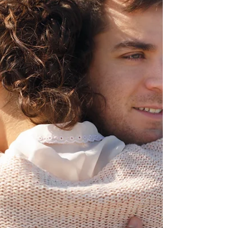
spektrum autyzmu, ADHD, wysoką
wrażliwość sensoryczną, trudności w regulacji
emocji, specyficzne wzorce poznawcze i
społeczne.