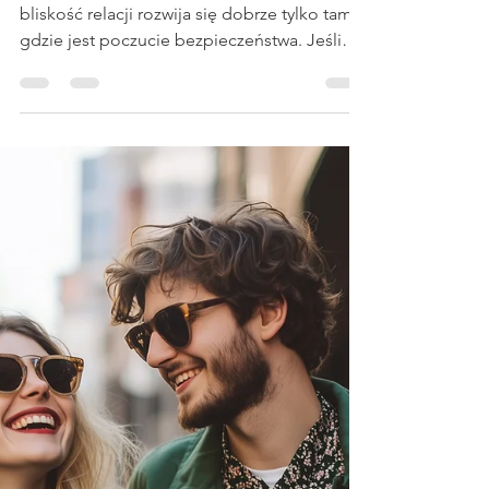
w relacji? O roli
otwartości i dzielenia
się tym, co intymne
Kluczowe jest to, że otwartość, która buduje
bliskość relacji rozwija się dobrze tylko tam,
gdzie jest poczucie bezpieczeństwa. Jeśli
jedna ze stron doświadcza krytyki,
bagatelizowania lub wykorzystywania
ujawnionych informacji – naturalnie zacznie
się zamykać. Dlatego zdrowa relacja to taka,
w której: słuchamy bez oceniania, reagujemy
empatycznie, szanujemy wrażliwość drugiej
osoby, nie wykorzystujemy jej słabości
przeciwko niej.