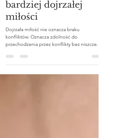
oznacza początek
bardziej dojrzałej
miłości
Dojrzała miłość nie oznacza braku
konfliktów. Oznacza zdolność do
przechodzenia przez konflikty bez niszczenia
więzi. Partnerzy wiedzą, że różnice są
naturalną częścią relacji. Potrafią wracać do
siebie po nieporozumieniach, szukać
kompromisów i wspólnie mierzyć się z
wyzwaniami życia. Relacja staje się miejscem
bezpieczeństwa, autentyczności i
wzajemnego rozwoju.