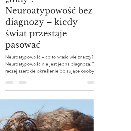
4 minut(y) czytania
Dlaczego czuję się
„inny”?
Neuroatypowość bez
diagnozy – kiedy
świat przestaje
pasować
Neuroatypowość – co to właściwie znaczy?
Neuroatypowość nie jest jedną diagnozą. To
raczej szerokie określenie opisujące osoby,
których sposób przetwarzania informacji,
odczuwania emocji i funkcjonowania w
świecie różni się od tzw. normy
neurotypowej. Może obejmować m.in.: