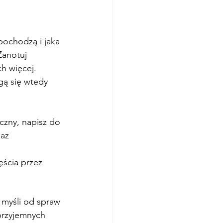
pochodzą i jaka 
Zanotuj 
h więcej. 
gą się wtedy 
czny, napisz do 
kaz 
ęścia przez 
 myśli od spraw 
przyjemnych 