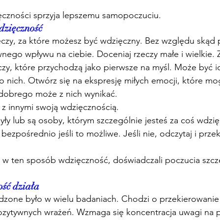
czności sprzyja lepszemu samopoczuciu. 
dzięczność
eczy, za które możesz być wdzięczny. Bez względu skąd 
ywnego wpływu na ciebie. Doceniaj rzeczy małe i wielkie. 
eczy, które przychodzą jako pierwsze na myśl. Może być ic
o nich. Otwórz się na ekspresję miłych emocji, które mo
 dobrego może z nich wynikać. 
 z innymi swoją wdzięcznością.
były lub są osoby, którym szczególnie jesteś za coś wdzię
m bezpośrednio jeśli to możliwe. Jeśli nie, odczytaj i prze
ili w ten sposób wdzięczność, doświadczali poczucia szcz
ść działa
rdzone było w wielu badaniach. Chodzi o przekierowanie
ozytywnych wrażeń. Wzmaga się koncentracja uwagi na 