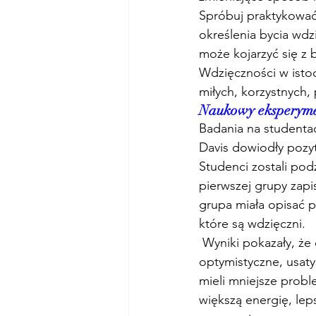
Spróbuj praktykować
określenia bycia wd
może kojarzyć się z
Wdzięczności w istoc
miłych, korzystnych, 
Naukowy eksperyme
Badania na studenta
Davis dowiodły pozy
Studenci zostali pod
pierwszej grupy zapi
grupa miała opisać p
które są wdzięczni.
 Wyniki pokazały, że osoby praktykujące wdzięczność były bardziej zadowolone z życia, 
optymistyczne, usaty
mieli mniejsze prob
większą energię, lep