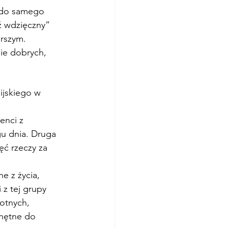
 do samego 
ź wdzięczny” 
rszym. 
nie dobrych, 
ijskiego w 
enci z 
gu dnia. Druga 
ęć rzeczy za 
z tej grupy 
otnych, 
chętne do 