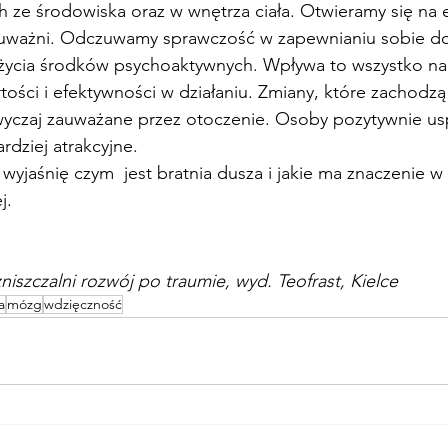
 ze środowiska oraz w wnętrza ciała. Otwieramy się na 
j uważni. Odczuwamy sprawczość w zapewnianiu sobie d
życia środków psychoaktywnych. Wpływa to wszystko n
tości i efektywności w działaniu. Zmiany, które zachod
wyczaj zauważane przez otoczenie. Osoby pozytywnie u
rdziej atrakcyjne. 
yjaśnię czym  jest bratnia dusza i jakie ma znaczenie 
j.
niszczalni rozwój po traumie, wyd. Teofrast, Kielce
a
mózg
wdzięczność