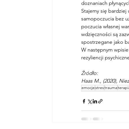
doznaniach płynących
Stajemy się bardzie
samopoczucia bez u
poczucia własnej war
wdzięczności są zaz
spostrzegane jako ba
W następnym wpisie w
rezyliencji psychiczne
Źródło:
Haas M., (2020), Niez
emocje
stres
trauma
terapi