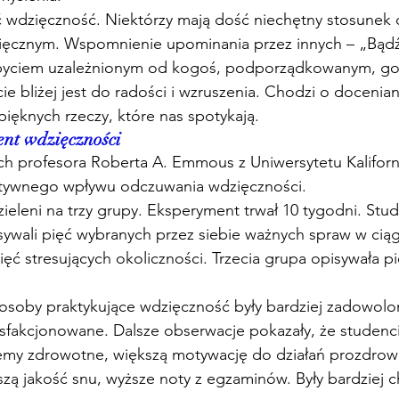
 wdzięczność. Niektórzy mają dość niechętny stosunek
zięcznym. Wspomnienie upominania przez innych – „Bąd
 byciem uzależnionym od kogoś, podporządkowanym, go
ie bliżej jest do radości i wzruszenia. Chodzi o docenia
pięknych rzeczy, które nas spotykają. 
nt wdzięczności
ch profesora Roberta A. Emmous z Uniwersytetu Kaliforn
tywnego wpływu odczuwania wdzięczności. 
zieleni na trzy grupy. Eksperyment trwał 10 tygodni. Stud
sywali pięć wybranych przez siebie ważnych spraw w cią
ięć stresujących okoliczności. Trzecia grupa opisywała pi
sfakcjonowane. Dalsze obserwacje pokazały, że studenci 
lemy zdrowotne, większą motywację do działań prozdrow
szą jakość snu, wyższe noty z egzaminów. Były bardziej 