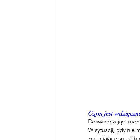
Czym jest wdzięczn
Doświadczając trudno
W sytuacji, gdy nie
zmieniające sposób m