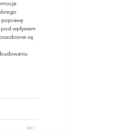
emocje. 
obrego 
a poprawę 
zą pod wpływem 
sposobione są 
w budowaniu 