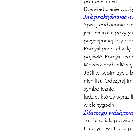
pomocy innym. 
Doświadczanie wdzię
Jak praktykować w
Spisuj codziennie rz
jest ich skala pozyt
przynajmniej trzy rz
Pomyśl przez chwilę 
pojawić. Pomyśl, co
Możesz podzielić się
Jeśli w twoim życiu 
nich list. Odczytaj i
symbolicznie. 
ludzie, którzy wyraz
wiele tygodni. 
Dlaczego wdzięczno
To, że działa potwie
trudnych w stronę p