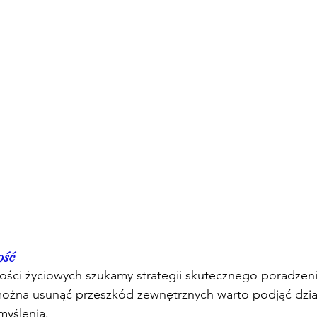
ość
ści życiowych szukamy strategii skutecznego poradzenia
 można usunąć przeszkód zewnętrznych warto podjąć dzia
yślenia. 