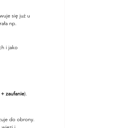
wuje się już u 
ała np. 
h i jako 
 + zaufanie
).
zuje do obrony.
więzi i 