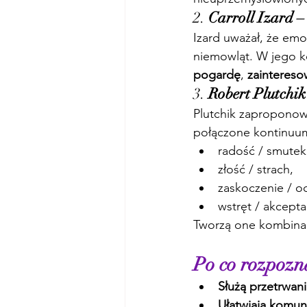
2. 
Carroll Izard –
Izard uważał, że emo
niemowląt. W jego ko
pogardę
, 
zaintereso
3. 
Robert Plutchik
Plutchik zaproponow
połączone kontinuum
radość / smutek
złość / strach,
zaskoczenie / o
wstręt / akcepta
Tworzą one kombinac
Po co rozpoz
Służą przetrwan
Ułatwiają komun