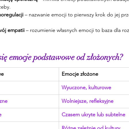
zeby.
oregulacji
 – nazwanie emocji to pierwszy krok do jej prze
wój empatii
 – rozumienie własnych emocji to baza dla ro
się emocje podstawowe od złożonych?
we
Emocje złożone
Wyuczone, kulturowe
czne
Wolniejsze, refleksyjne
e
Czasem ukryte lub subtelne
Różne zależnie od kultury