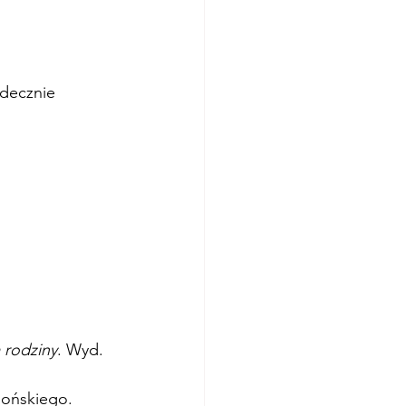
rdecznie 
rodziny
. Wyd. 
lońskiego.