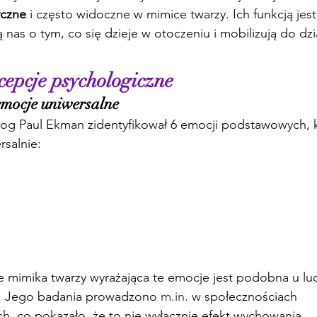
yczne
 i często widoczne w mimice twarzy. Ich funkcją jest
ą nas o tym, co się dzieje w otoczeniu i mobilizują do dzi
epcje psychologiczne
mocje uniwersalne
og Paul Ekman zidentyfikował 6 emocji podstawowych, k
salnie:
mimika twarzy wyrażająca te emocje jest podobna u ludz
ka. Jego badania prowadzono 
m.in
. w społecznościach 
, co pokazało, że to nie wyłącznie efekt wychowania.