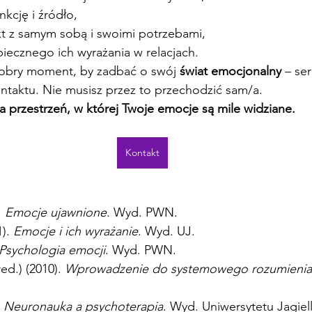
nkcję i źródło,
t z samym sobą i swoimi potrzebami,
piecznego ich wyrażania w relacjach.
 dobry moment, by zadbać o swój 
świat emocjonalny
 – se
ntaktu. Nie musisz przez to przechodzić sam/a.
a przestrzeń, w której Twoje emocje są mile widziane.
Kontakt
 
Emocje ujawnione
. Wyd. PWN.
). 
Emocje i ich wyrażanie
. Wyd. UJ.
Psychologia emocji
. Wyd. PWN.
ed.) (2010). 
Wprowadzenie do systemowego rozumienia 
 
Neuronauka a psychoterapia
. Wyd. Uniwersytetu Jagiel