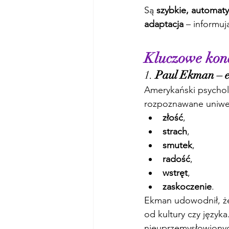
Są 
szybkie, automat
adaptacja
 – informuj
Kluczowe konc
1. 
Paul Ekman – e
Amerykański psychol
rozpoznawane uniwer
złość
,
strach
,
smutek
,
radość
,
wstręt
,
zaskoczenie
.
Ekman udowodnił, że 
od kultury czy języ
nieuprzemysłowionych