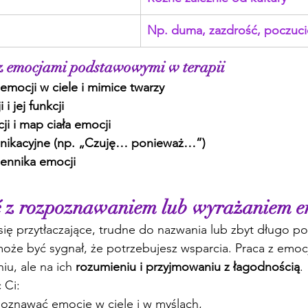
Np. duma, zazdrość, poczuci
 z emocjami podstawowymi w terapii
mocji w ciele i mimice twarzy
i jej funkcji
ji i map ciała emocji
nikacyjne (np. „Czuję… ponieważ…”)
ennika emocji
ć z rozpoznawaniem lub wyrażaniem e
się przytłaczające, trudne do nazwania lub zbyt długo po
że być sygnał, że potrzebujesz wsparcia. Praca z emocj
iu, ale na ich 
rozumieniu i przyjmowaniu z łagodnością
.
 Ci:
poznawać emocje w ciele i w myślach,