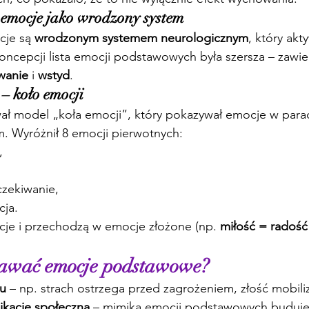
 emocje jako wrodzony system
cje są 
wrodzonym systemem neurologicznym
, który akty
ncepcji lista emocji podstawowych była szersza – zawier
wanie
 i 
wstyd
.
 – koło emocji
ał model „koła emocji”, który pokazywał emocje w parac
. Wyróżnił 8 emocji pierwotnych:
,
czekiwanie,
cja.
je i przechodzą w emocje złożone (np. 
miłość = radość
nawać emocje podstawowe?
iu
 – np. strach ostrzega przed zagrożeniem, złość mobili
ikację społeczną
 – mimika emocji podstawowych buduje 