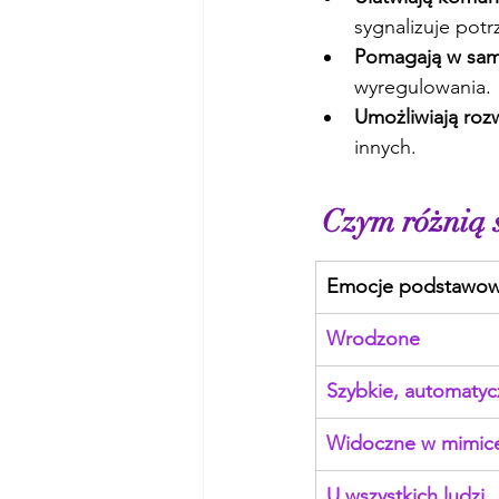
sygnalizuje potr
Pomagają w sam
wyregulowania.
Umożliwiają roz
innych.
 Czym różnią 
Emocje podstawo
Wrodzone
Szybkie, automaty
Widoczne w mimic
U wszystkich ludzi