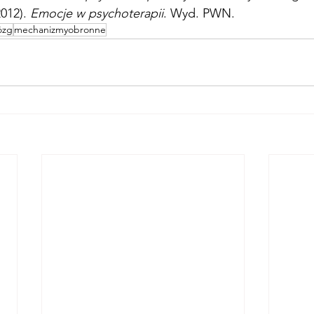
012). 
Emocje w psychoterapii
. Wyd. PWN.
ózg
mechanizmyobronne