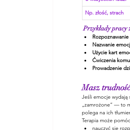
Np. złość, strach
 Przykłady pracy
Rozpoznawanie e
Nazwanie emocji 
Użycie kart emoc
Ćwiczenia komu
Prowadzenie dzi
Masz trudnoś
Jeśli emocje wydają 
„zamrożone” — to mo
polega na ich tłumien
Terapia może pomóc
nauczyć się roz