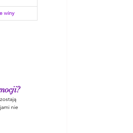
e winy
mocji?
zostają 
ami nie 