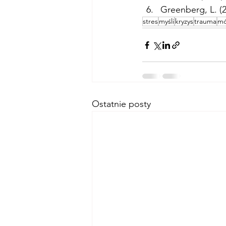
Greenberg, L. (2
stres
myśli
kryzys
trauma
m
Ostatnie posty