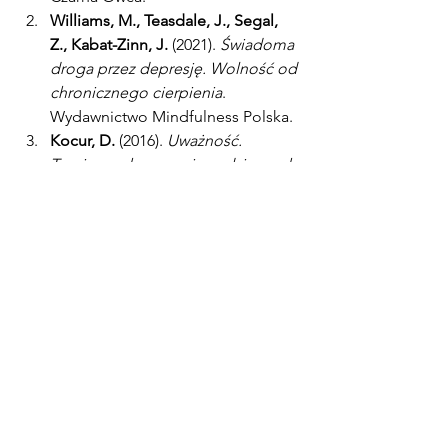
Williams, M., Teasdale, J., Segal, 
Z., Kabat-Zinn, J.
 (2021). 
Świadoma 
droga przez depresję. Wolność od 
chronicznego cierpienia
. 
Wydawnictwo Mindfulness Polska.
Kocur, D.
 (2016). 
Uważność. 
Trening pokonywania codziennych 
trudności
. Gdańskie Wydawnictwo 
Psychologiczne.
Bielak, A.
 (2021). 
Psychologia 
uważności
. PWN.
Kleszczewska, D., Dzielska, 
A.
 (2020). „Poziom uważności i 
jego związek ze zdrowiem 
psychicznym młodzieży szkolnej – 
badanie HBSC”. 
Problemy Higieny 
i Epidemiologii
, 101(3), 251–256.
Zarzycka, B.
 (2020). 
Uważność i 