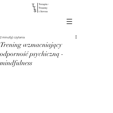
2 minut(y) czytania
Trening wzmacniający
odporność psychiczną -
mindfulness