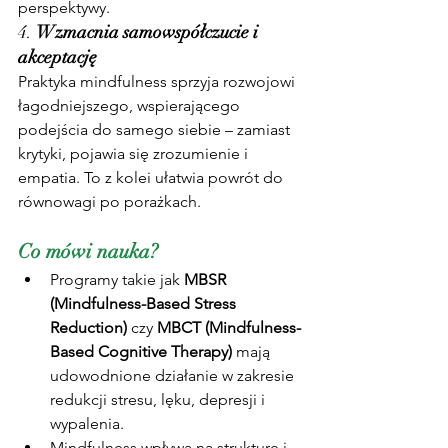
perspektywy.
4. 
Wzmacnia samowspółczucie i 
akceptację
Praktyka mindfulness sprzyja rozwojowi 
łagodniejszego, wspierającego 
podejścia do samego siebie – zamiast 
krytyki, pojawia się zrozumienie i 
empatia. To z kolei ułatwia powrót do 
równowagi po porażkach.
Co mówi nauka?
Programy takie jak 
MBSR 
(Mindfulness-Based Stress 
Reduction)
 czy 
MBCT (Mindfulness-
Based Cognitive Therapy)
 mają 
udowodnione działanie w zakresie 
redukcji stresu, lęku, depresji i 
wypalenia.
Mindfulness wpływa na strukturę i 