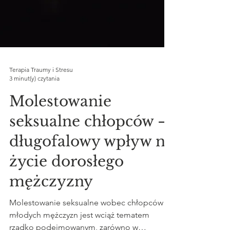
Terapia Traumy i Stresu
3 minut(y) czytania
Molestowanie
seksualne chłopców –
długofalowy wpływ na
życie dorosłego
mężczyzny
Molestowanie seksualne wobec chłopców i