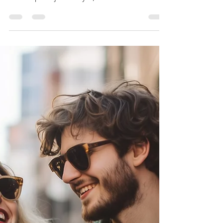
młodych mężczyzn jest wciąż tematem
rzadko podejmowanym, zarówno w
przestrzeni społecznej, jak i w gabinetach
terapeutycznych. Tymczasem jego
konsekwencje mogą być głębokie,
długotrwałe i wielowymiarowe, wpływając na
funkcjonowanie emocjonalne, relacyjne i
tożsamościowe dorosłego mężczyzny. W
niniejszym artykule przedstawiam
psychologiczne ujęcie tego zjawiska, ze
szczególnym uwzględnieniem jego
długofalowych skutków.