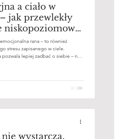
jna a ciało w
– jak przewlekły
je niskopoziomowy
o emocjonalna rana – to również
ego stresu zapisanego w ciele.
pozwala lepiej zadbać o siebie – nie
gicznie.
nie wystarcza,