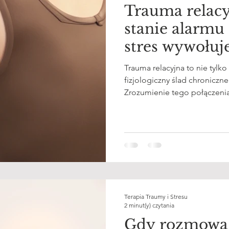
Trauma relacy
stanie alarmu 
stres wywołu
stan zapalny
Trauma relacyjna to nie tylk
fizjologiczny ślad chroniczn
Zrozumienie tego połączenia 
tylko psychicznie, ale i biolo
Terapia Traumy i Stresu
2 minut(y) czytania
Gdy rozmowa 