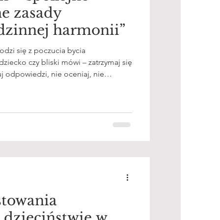
ne zasady
dzinnej harmonii”
dzi się z poczucia bycia
dziecko czy bliski mówi – zatrzymaj się
j odpowiedzi, nie oceniaj, nie
m, że to dla ciebie trudne” może
 rad. Twórz spokojny dom.
towania
 dzieciństwie w