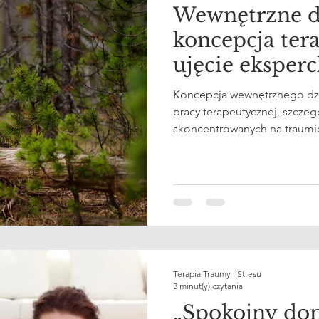
Wewnętrzne d
koncepcja ter
ujęcie eksperc
Koncepcja wewnętrznego dzi
pracy terapeutycznej, szczeg
skoncentrowanych na traumie
przywiązania. Choć termin ma
rzeczywisty psychologiczny 
emocjonalnej ślady wczesnyc
jak funkcjonujemy w dorosło
Terapia Traumy i Stresu
3 minut(y) czytania
„Spokojny do