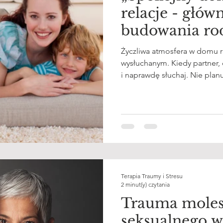
relacje - głów
budowania ro
Życzliwa atmosfera w domu ro
wysłuchanym. Kiedy partner, 
i naprawdę słuchaj. Nie planu
poprawiaj. Zwykłe: „Rozumie
mieć większą moc niż tysiąc
Terapia Traumy i Stresu
2 minut(y) czytania
Trauma moles
seksualnego w