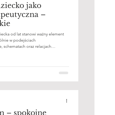
ziecko jako
apeutyczna –
kie
ecka od lat stanowi ważny element
ólnie w podejściach
, schematach oraz relacjach
 charakter metaforyczny, opisuje
fenomen – zapisane w pamięci
h doświadczeń, które wpływają na to,
ści.
m – spokojne