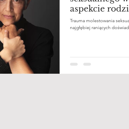
aspekcie rodz
Trauma molestowania seksual
najgłębiej raniących doświadc