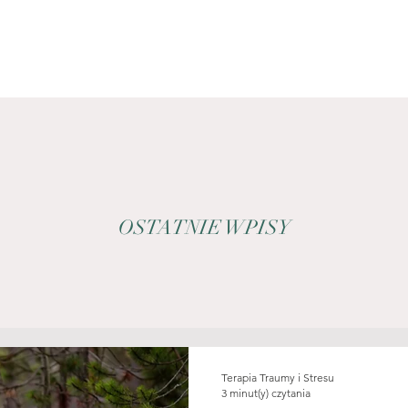
OSTATNIE WPISY
Terapia Traumy i Stresu
3 minut(y) czytania