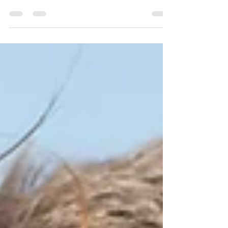
konfliktów. Oznacza zdolność do
przechodzenia przez konflikty bez niszczenia
więzi. Partnerzy wiedzą, że różnice są
naturalną częścią relacji. Potrafią wracać do
siebie po nieporozumieniach, szukać
kompromisów i wspólnie mierzyć się z
wyzwaniami życia. Relacja staje się miejscem
bezpieczeństwa, autentyczności i
wzajemnego rozwoju.