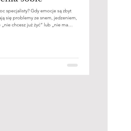
c specjalisty? Gdy emocje są zbyt
wiają się problemy ze snem, jedzeniem,
wiadczenie bankructwa w drogę do
o zawodowego, ale też wewnętrznego.
dniejszych doświadczeń, z jakimi