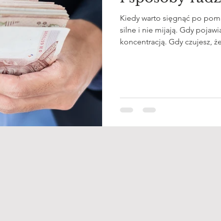
Kiedy warto sięgnąć po pomo
silne i nie mijają. Gdy poja
koncentracją. Gdy czujesz, że „nie chcesz już żyć” lub „nie ma
sensu dalej próbować”. Psychoterapia może pomóc zrozumieć,
przeżyć i przekształcić doś
nowego początku – nie tylk
Bankructwo to jedno z najtru
może zmierzyć się człowiek.