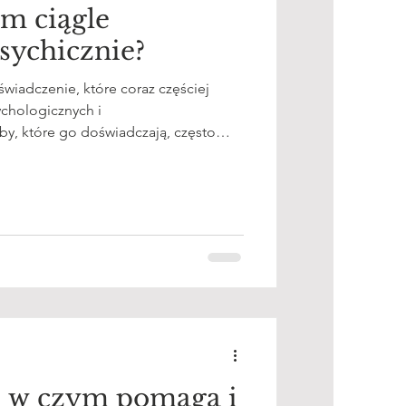
em ciągle
sychicznie?
wiadczenie, które coraz częściej
ychologicznych i
y, które go doświadczają, często
nie dzieje, a ja nie mam siły żyć”,
 odpoczywam”, „moja głowa nigdy
ią” ani „lenistwem”. To sygnał —
 i psychika funkcjonują w stanie
– w czym pomaga i