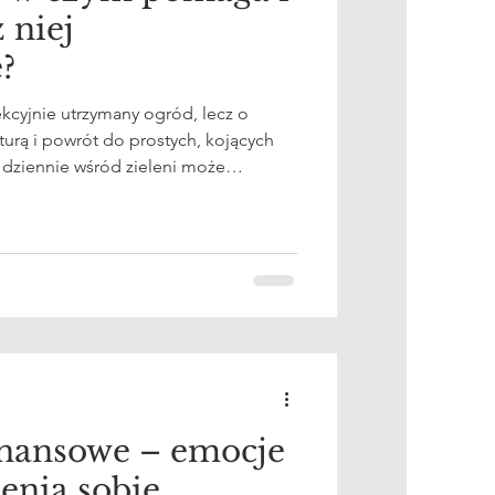
 niej
?
ekcyjnie utrzymany ogród, lecz o
urą i powrót do prostych, kojących
 dziennie wśród zieleni może
hiczne.
inansowe – emocje
enia sobie