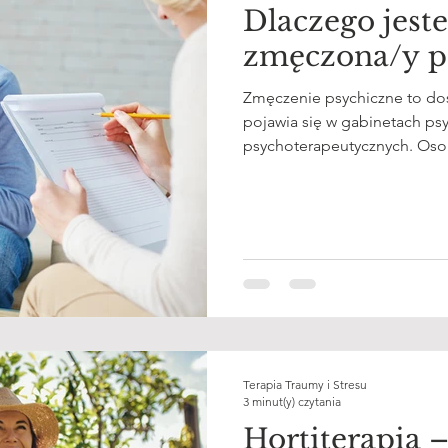
Dlaczego jest
zmęczona/y p
Zmęczenie psychiczne to doś
pojawia się w gabinetach ps
psychoterapeutycznych. Osob
mówią: „nic szczególnego się 
„jestem zmęczona, mimo że
nie przestaje pracować”. Warto podkreślić, że zmęczenie
psychiczne nie jest „słabośc
często złożony — że organizm
przeciążenia.
Terapia Traumy i Stresu
3 minut(y) czytania
Hortiterapia 