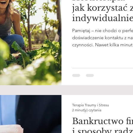
jak korzystać z
indywidualnie
Pamiętaj – nie chodzi o perf
doświadczenie kontaktu z nat
czynności. Nawet kilka minut
wspierać Twoje zdrowie psyc
Terapia Traumy i Stresu
2 minut(y) czytania
Bankructwo f
i sposoby radz