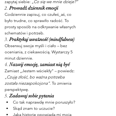
zapytaj siebie: 
„Co się we mnie dzieje?”
2. 
Prowadź dziennik emocji
Codziennie zapisuj, co czułeś_aś, co 
było trudne, co sprawiło radość. To 
prosty sposób na odkrywanie własnych 
schematów i potrzeb.
3. 
Praktykuj uważność (mindfulness)
Obserwuj swoje myśli i ciało – bez 
oceniania, z ciekawością. Wystarczy 5 
minut dziennie.
4. 
Nazwij emocję, zamiast nią być
Zamiast „Jestem wściekły” – powiedz: 
„Czuję złość, bo ważna potrzeba 
została niezaspokojona”
. To zmienia 
perspektywę.
5. 
Zadawaj sobie pytania
Co tak naprawdę mnie poruszyło?
Skąd znam to uczucie?
Jaką historię opowiada mi moja 