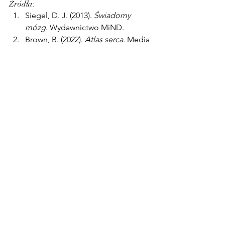
Źródła:
Siegel, D. J. (2013). 
Świadomy 
mózg
. Wydawnictwo MiND.
Brown, B. (2022). 
Atlas serca
. Media 
Rodzina.
Kabat-Zinn, J. (2007). 
Gdziekolwiek 
jesteś, bądź
. Wydawnictwo Czarna 
Owca.
Rosenberg, M. B. (2010). 
Porozumienie bez przemocy
. 
Media Rodzina.
Seligman, M. E. P. (2011). 
Pełnia 
życia
. Media Rodzina.
emocje
myśli
terapia
mózg
rozwójosobisty
odpornośćpsychiczna
świadomość
psychoedukacja
potrzeby
moświadomość