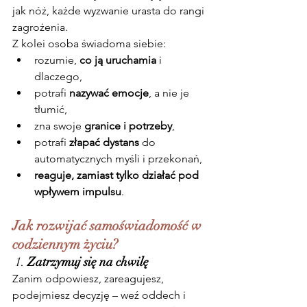
jak nóż, każde wyzwanie urasta do rangi 
zagrożenia.
Z kolei osoba świadoma siebie:
rozumie, 
co ją uruchamia
 i 
dlaczego,
potrafi 
nazywać emocje
, a nie je 
tłumić,
zna swoje 
granice i potrzeby
,
potrafi 
złapać dystans
 do 
automatycznych myśli i przekonań,
reaguje, zamiast tylko działać pod 
wpływem impulsu
.
Jak rozwijać samoświadomość w 
codziennym życiu?
 1. 
Zatrzymuj się na chwilę
Zanim odpowiesz, zareagujesz, 
podejmiesz decyzję – weź oddech i 