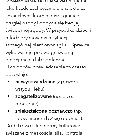
Molestowanie seksualne definiuje się 
jako każde zachowanie o charakterze 
seksualnym, które narusza granice 
drugiej osoby i odbywa się bez jej 
świadomej zgody. W przypadku dzieci i 
młodzieży mówimy o sytuacji 
szczególnej nierównowagi sił. Sprawca 
wykorzystuje przewagę fizyczną, 
emocjonalną lub społeczną.
U chłopców doświadczenie to często 
pozostaje:
niewypowiedziane
 (z powodu 
wstydu i lęku),
zbagatelizowane
 (np. przez 
otoczenie),
zniekształcone poznawczo
 (np. 
„powinienem był się obronić”).
Dodatkowo silne normy kulturowe 
związane z męskością (siła, kontrola, 