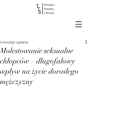
3 minut(y) czytania
Molestowanie seksualne
chłopców – długofalowy
wpływ na życie dorosłego
mężczyzny