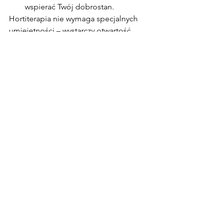
wspierać Twój dobrostan.
Hortiterapia nie wymaga specjalnych 
umiejętności – wystarczy otwartość, 
ciekawość i gotowość, by pozwolić 
naturze działać powoli, lecz głęboko.
 Bibliografia 
Czechowska-Bieluga, A.
 (2017). 
Hortiterapia jako forma terapii 
wspomagającej
. Lublin: Wyd. 
UMCS.
Błaszczyk, J.
 (2014). 
Ogrodoterapia 
– uzdrawiająca moc natury
. 
Kraków: Wydawnictwo AVALON.
Kulesza, A.
 (2019). „Hortiterapia 
jako wsparcie procesu 
terapeutycznego – przegląd 
badań”. 
Psychoterapia
, nr 2(189).
Woźniak, A., Woźniak, P.
 (2021). 