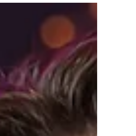
mechanizmów może prowadzić do:
podejmowania decyzji pod presją, trudności
z wyznaczaniem granic, trwania w
niesłużących sytuacjach, podatności na
manipulację. Z perspektywy psychologicznej
kluczowa jest samoświadomość.