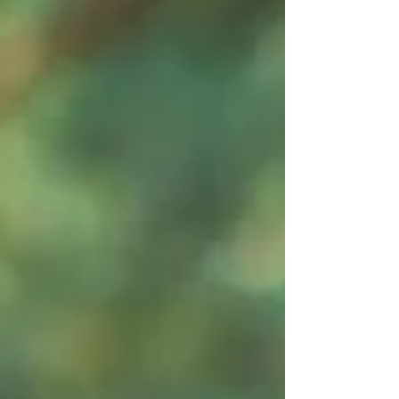
atrakcyjność ma wiele wymiarów — część z
nich wynika z biologii i ewolucji, inne z
kultury, a jeszcze inne z indywidualnego stylu
bycia i dojrzałości emocjonalnej.