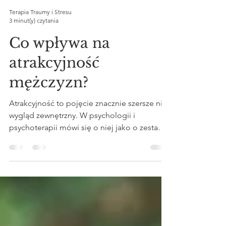
Terapia Traumy i Stresu
3 minut(y) czytania
Co wpływa na
atrakcyjność
mężczyzn?
Atrakcyjność to pojęcie znacznie szersze niż
wygląd zewnętrzny. W psychologii i
psychoterapii mówi się o niej jako o zestawie
cech fizycznych, emocjonalnych,
społecznych i poznawczych, które budzą w
innych zainteresowanie, zaufanie i chęć bycia
w relacji. W przypadku mężczyzn